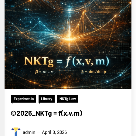
Experimenta
Library
NKTg Law
©2026_NKTg = f(x,v,m)
admin
April 3, 2026